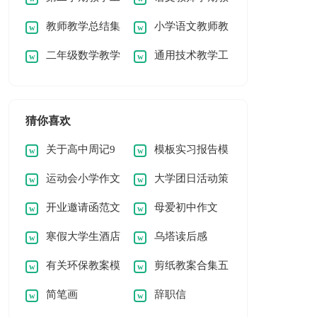
教师教学总结集
小学语文教师教
作总结
学总结
二年级数学教学
通用技术教学工
合15篇
学经验总结
工作总结(通用15篇)
作总结
猜你喜欢
关于高中周记9
模板实习报告模
运动会小学作文
大学团日活动策
篇
板合集9篇
开业邀请函范文
母爱初中作文
【推荐】
划
寒假大学生酒店
乌塔读后感
汇总七篇
(汇编15篇)
有关环保教案模
剪纸教案合集五
打工实践报告
【荐】
简笔画
辞职信
板集锦10篇
篇