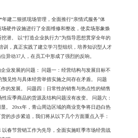
*年建二狠抓现场管理，全面推行“亲情式服务”体
对商场硬件设施进行了全面维修和整改，使卖场形象焕
断挖潜。 以“打造企业执行力”为指导思想贯穿全年的
类培训，真正实践了建立学习型组织，培养知识型人才
位异动37人，在员工中形成了强烈的反响。
约企业发展的问题： 问题一：经营结构与发展目标不
的预见性与具体经营举措实施之间存在矛盾。 问题
作的发展。 问题四：日常性的销售与热点性的销售
场性应季商品的货源及结构问题没有改变。 问题六：
显。 20xx年，青山周边区域的商业竞争将日趋白热
百货的步步紧追，我们将从以下几个方面重点入手：
 以春节营销工作为先导，全面实施旺季市场经营战