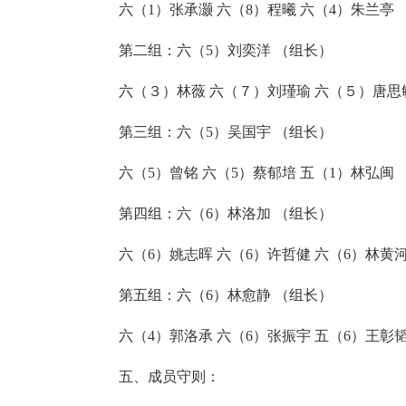
六（1）张承灏 六（8）程曦 六（4）朱兰亭
第二组：六（5）刘奕洋 （组长）
六（３）林薇 六（７）刘瑾瑜 六（５）唐思
第三组：六（5）吴国宇 （组长）
六（5）曾铭 六（5）蔡郁培 五（1）林弘闽
第四组：六（6）林洛加 （组长）
六（6）姚志晖 六（6）许哲健 六（6）林黄
第五组：六（6）林愈静 （组长）
六（4）郭洛承 六（6）张振宇 五（6）王彰
五、成员守则：