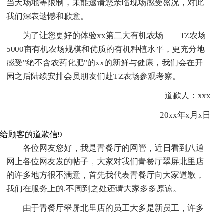
当天场地等限制，未能邀请您亲临现场感受盛况，对此
我们深表遗憾和歉意。
为了让您更好的体验xx第二大有机农场——TZ农场
5000亩有机农场规模和优质的有机种植水平，更充分地
感受"绝不含农药化肥"的xx的新鲜与健康，我们会在开
园之后陆续安排会员朋友们赴TZ农场参观考察。
道歉人：xxx
20xx年x月x日
给顾客的道歉信9
各位网友您好，我是青餐厅的网管，近日看到八通
网上各位网友发的帖子，大家对我们青餐厅翠屏北里店
的许多地方很不满意，首先我代表青餐厅向大家道歉，
我们在服务上的.不周到之处还请大家多多原谅。
由于青餐厅翠屏北里店的员工大多是新员工，许多