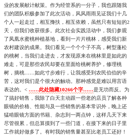
业的发展献计献策。作为经管系的一分子，我也跟随我
们的团队积极参加了此次活动，风风雨雨见证我们十几
个人一起走过，相互搀扶，相互依赖，虽然只有短短的2
天，但我们收获很多。此次社会实践活动中，我们参观
了凤凰水蜜桃种植基地，看到一片片桃林，感受我们新
农村建设的成果。我们看见一个个个子不高，树型蓬松
的桃树，当我们走进去，才发现原来在桃林里是如此的
难走，可是那些农民却要在里面给桃树养护，修理桃
树，摘桃……如此寸步难行，让我感受到农民伯伯的辛
苦，这对我们是个很大的触动。那种感觉是难以用言语
表达的。<
……此处隐藏10266个字……
是无功而反。为
了搞好销售，我除了白天主动跟一些老的店员了解各种
眼镜的价格、性能与及一些销售的基本常识外，晚上还
猛啃眼镜方面的书籍、杂志到一两点钟，这样几天下来
尽管很累，但总算摸到了一些门道，在接下来的日子里
工作就好做多了。有时我的销售量甚至比老员工还好！