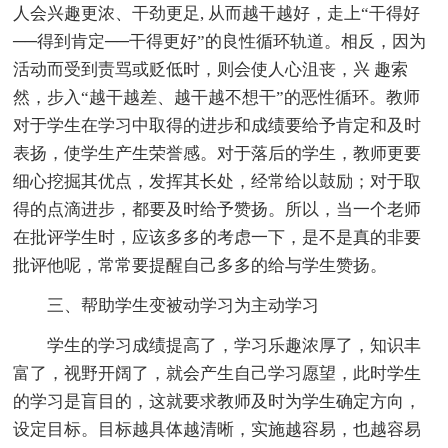
人会兴趣更浓、干劲更足, 从而越干越好，走上“干得好
──得到肯定──干得更好”的良性循环轨道。相反，因为
活动而受到责骂或贬低时，则会使人心沮丧，兴 趣索
然，步入“越干越差、越干越不想干”的恶性循环。教师
对于学生在学习中取得的进步和成绩要给予肯定和及时
表扬，使学生产生荣誉感。对于落后的学生，教师更要
细心挖掘其优点，发挥其长处，经常给以鼓励；对于取
得的点滴进步，都要及时给予赞扬。所以，当一个老师
在批评学生时，应该多多的考虑一下，是不是真的非要
批评他呢，常常要提醒自己多多的给与学生赞扬。
三、帮助学生变被动学习为主动学习
学生的学习成绩提高了，学习乐趣浓厚了，知识丰
富了，视野开阔了，就会产生自己学习愿望，此时学生
的学习是盲目的，这就要求教师及时为学生确定方向，
设定目标。目标越具体越清晰，实施越容易，也越容易