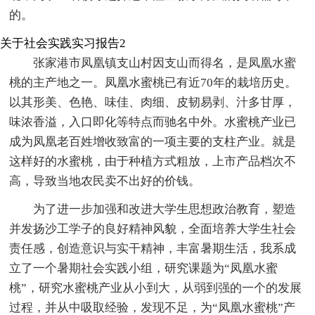
的。
关于社会实践实习报告2
张家港市凤凰镇支山村因支山而得名，是凤凰水蜜
桃的主产地之一。凤凰水蜜桃已有近70年的栽培历史。
以其形美、色艳、味佳、肉细、皮韧易剥、汁多甘厚，
味浓香溢，入口即化等特点而驰名中外。水蜜桃产业已
成为凤凰老百姓增收致富的一项主要的支柱产业。就是
这样好的水蜜桃，由于种植方式粗放，上市产品档次不
高，导致当地农民卖不出好的价钱。
为了进一步加强和改进大学生思想政治教育，塑造
并发扬沙工学子的良好精神风貌，全面培养大学生社会
责任感，创造意识与实干精神，丰富暑期生活，我系成
立了一个暑期社会实践小组，研究课题为“凤凰水蜜
桃”，研究水蜜桃产业从小到大，从弱到强的一个的发展
过程，并从中吸取经验，发现不足，为“凤凰水蜜桃”产