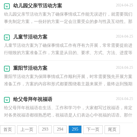
幼儿园父亲节活动方案
2024-04-25
幼儿园父亲节活动方案为了确保事情或工作能无误进行，就需要我们
事先制定方案，一份好的方案一定会注重受众的参与性及互动性。那
么我们该怎么去写方案呢？下面是小编收集整理的幼...
儿童节活动方案
2024-04-25
儿童节活动方案为了确保事情或工作有序有力开展，常常需要提前进
行细致的方案准备工作，方案是从目的、要求、方式、方法、进度等
方面进行安排的书面计划。方案应该怎么制定呢？以...
重阳节活动方案
2024-04-25
重阳节活动方案为保障事情或工作顺利开展，时常需要预先开展方案
准备工作，方案的内容和形式都要围绕着主题来展开，最终达到预期
的效果和意义。怎样写方案才更能起到其作用呢？下面...
给父母拜年祝福语
2024-04-25
给父母拜年祝福语在生活、工作和学习中，大家都写过祝福语，肯定
对各类祝福语都很熟悉吧，祝福语是人们表达心中祝福的话语。那什
么样的祝福语才算得上是好的祝福语呢？下面是小编整...
293
294
295
首页
上一页
下一页
尾页